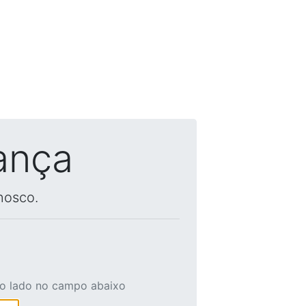
ança
nosco.
ao lado no campo abaixo