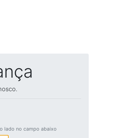
ança
nosco.
ao lado no campo abaixo