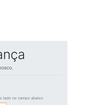
ança
nosco.
ao lado no campo abaixo