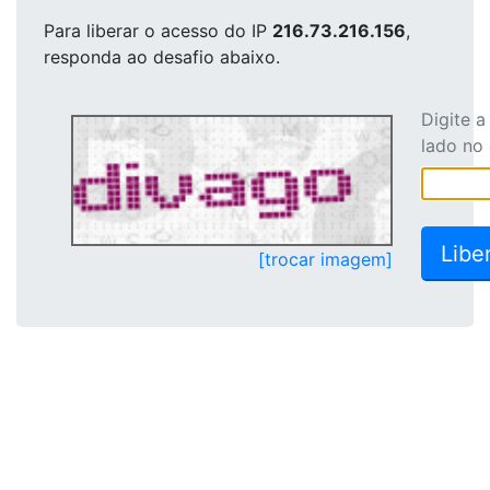
Para liberar o acesso
do IP
216.73.216.156
,
responda ao desafio abaixo.
Digite 
lado no
[trocar imagem]