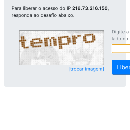
Para liberar o acesso
do IP
216.73.216.150
,
responda ao desafio abaixo.
Digite 
lado no
[trocar imagem]