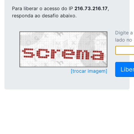
Para liberar o acesso
do IP
216.73.216.17
,
responda ao desafio abaixo.
Digite 
lado no
[trocar imagem]