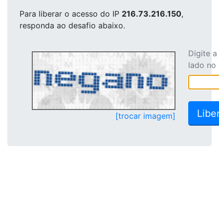
Para liberar o acesso
do IP
216.73.216.150
,
responda ao desafio abaixo.
Digite 
lado no
[trocar imagem]