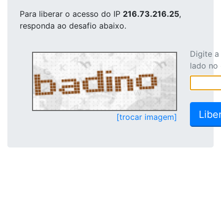
Para liberar o acesso
do IP
216.73.216.25
,
responda ao desafio abaixo.
Digite 
lado no
[trocar imagem]