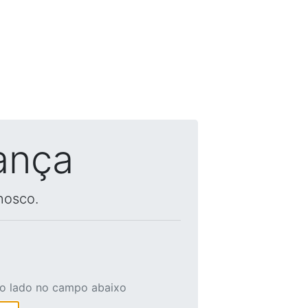
ança
nosco.
ao lado no campo abaixo