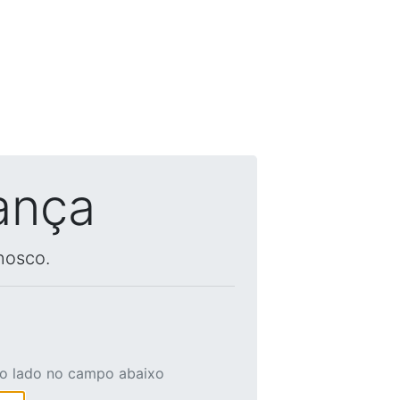
ança
nosco.
ao lado no campo abaixo