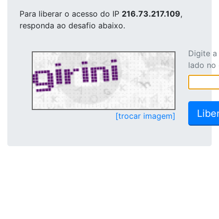
Para liberar o acesso
do IP
216.73.217.109
,
responda ao desafio abaixo.
Digite 
lado no
[trocar imagem]