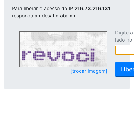
Para liberar o acesso
do IP
216.73.216.131
,
responda ao desafio abaixo.
Digite 
lado no
[trocar imagem]