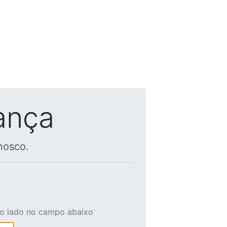
ança
nosco.
ao lado no campo abaixo