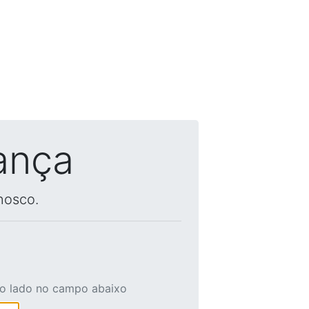
ança
nosco.
ao lado no campo abaixo