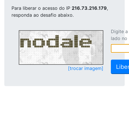
Para liberar o acesso
do IP
216.73.216.179
,
responda ao desafio abaixo.
Digite 
lado no
[trocar imagem]